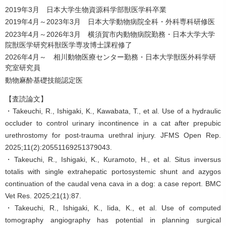
2019年3月 日本大学生物資源科学部獣医学科卒業
2019年4月～2023年3月 日本大学動物病院全科・外科専科研修医
2023年4月～2026年3月 横須賀市内動物病院勤務・日本大学大学
院獣医学研究科獣医学専攻博士課程修了
2026年4月～ 相川動物医療センター勤務・日本大学獣医外科学研
究室研究員
動物麻酔基礎技能認定医
【査読論文】
・Takeuchi, R., Ishigaki, K., Kawabata, T., et al. Use of a hydraulic
occluder to control urinary incontinence in a cat after prepubic
urethrostomy for post-trauma urethral injury. JFMS Open Rep.
2025;11(2):20551169251379043.
・Takeuchi, R., Ishigaki, K., Kuramoto, H., et al. Situs inversus
totalis with single extrahepatic portosystemic shunt and azygos
continuation of the caudal vena cava in a dog: a case report. BMC
Vet Res. 2025;21(1):87.
・Takeuchi, R., Ishigaki, K., Iida, K., et al. Use of computed
tomography angiography has potential in planning surgical