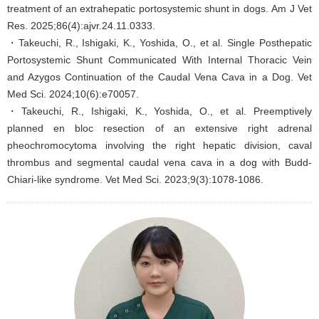
treatment of an extrahepatic portosystemic shunt in dogs. Am J Vet
Res. 2025;86(4):ajvr.24.11.0333.
・Takeuchi, R., Ishigaki, K., Yoshida, O., et al. Single Posthepatic
Portosystemic Shunt Communicated With Internal Thoracic Vein
and Azygos Continuation of the Caudal Vena Cava in a Dog. Vet
Med Sci. 2024;10(6):e70057.
・Takeuchi, R., Ishigaki, K., Yoshida, O., et al. Preemptively
planned en bloc resection of an extensive right adrenal
pheochromocytoma involving the right hepatic division, caval
thrombus and segmental caudal vena cava in a dog with Budd-
Chiari-like syndrome. Vet Med Sci. 2023;9(3):1078-1086.