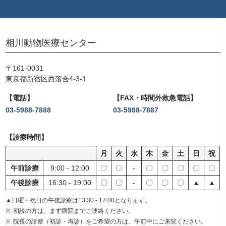
相川動物医療センター
〒161-0031
東京都新宿区西落合4-3-1
電話
FAX・時間外救急電話
03-5988-7888
03-5988-7887
診療時間
月
火
水
木
金
土
日
祝
午前診療
9:00 - 12:00
〇
〇
-
〇
〇
〇
〇
〇
午後診療
16:30 - 19:00
〇
〇
-
〇
〇
〇
▲
▲
▲日曜・祝日の午後診療は13:30 - 17:00となります。
初診の方は、まず病院までご連絡ください。
院長の診察（初診・再診）をご希望の方は、午前中にご来院ください。