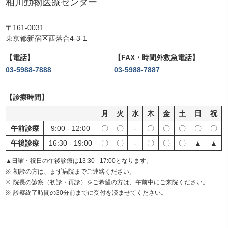
相川動物医療センター
〒161-0031
東京都新宿区西落合4-3-1
電話
FAX・時間外救急電話
03-5988-7888
03-5988-7887
診療時間
月
火
水
木
金
土
日
祝
午前診療
9:00 - 12:00
〇
〇
-
〇
〇
〇
〇
〇
午後診療
16:30 - 19:00
〇
〇
-
〇
〇
〇
▲
▲
▲日曜・祝日の午後診療は13:30 - 17:00となります。
初診の方は、まず病院までご連絡ください。
院長の診察（初診・再診）をご希望の方は、午前中にご来院ください。
診察終了時間の30分前までに受付を済ませてください。