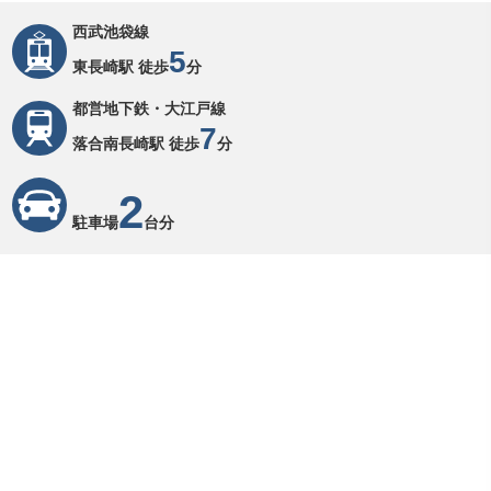
西武池袋線
5
東長崎駅 徒歩
分
都営地下鉄・大江戸線
7
落合南長崎駅 徒歩
分
2
駐車場
台分