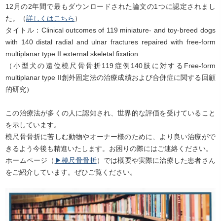
12月の2年間で最もダウンロードされた論文の1つに認定されまし
た。（
詳しくはこちら
）
タイトル：Clinical outcomes of 119 miniature- and toy-breed dogs
with 140 distal radial and ulnar fractures repaired with free-form
multiplanar type II external skeletal fixation
（小型犬の遠位橈尺骨骨折119症例140肢に対するFree-form
multiplanar type II創外固定法の治療成績および合併症に関する回顧
的研究）
この治療法が多くの人に認知され、世界的な評価を受けていること
を示しています。
橈尺骨骨折に苦しむ動物やオーナー様のために、より良い治療がで
きるよう今後も精進いたします。お困りの際にはご連絡ください。
ホームページ（
▶橈尺骨骨折
）では概要や実際に治療した患者さん
をご紹介しています。ぜひご覧ください。