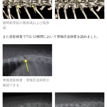
後関節突起の無形成および低形
成
また造影検査でT11-12椎間において脊髄圧迫病変を認めました。
脊髄造影検査：脊髄圧迫病変が
確認できる