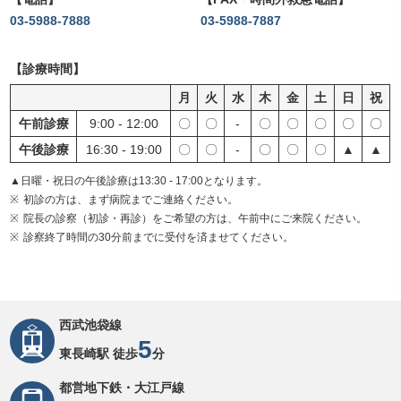
03-5988-7888
03-5988-7887
診療時間
月
火
水
木
金
土
日
祝
午前診療
9:00 - 12:00
〇
〇
-
〇
〇
〇
〇
〇
午後診療
16:30 - 19:00
〇
〇
-
〇
〇
〇
▲
▲
▲日曜・祝日の午後診療は13:30 - 17:00となります。
初診の方は、まず病院までご連絡ください。
院長の診察（初診・再診）をご希望の方は、午前中にご来院ください。
診察終了時間の30分前までに受付を済ませてください。
西武池袋線
5
東長崎駅 徒歩
分
都営地下鉄・大江戸線