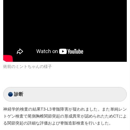
術前のミントちゃんの様子
診断
神経学的検査の結果T3-L3脊髄障害が疑われました。また単純レン
トゲン検査で尾側胸椎関節突起の形成異常が認められたためCTによ
る関節突起の詳細な評価および脊髄造影検査を行いました。