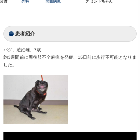
分野
外科
間板疾患
グ ミントちゃん
患者紹介
パグ、避妊雌、7歳
約3週間前に両後肢不全麻痺を発症、15日前に歩行不可能となりま
した。