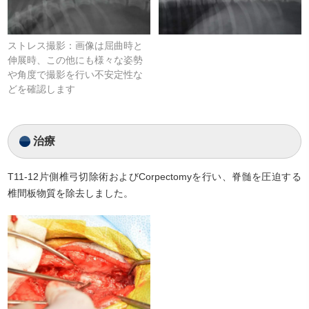
ストレス撮影：画像は屈曲時と
伸展時、この他にも様々な姿勢
や角度で撮影を行い不安定性な
どを確認します
治療
T11-12片側椎弓切除術およびCorpectomyを行い、脊髄を圧迫する
椎間板物質を除去しました。