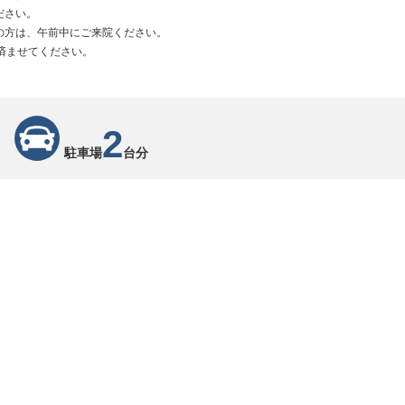
ださい。
の方は、午前中にご来院ください。
済ませてください。
2
駐車場
台分