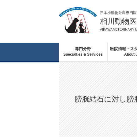
日本小動物外科専門医
相川動物
AIKAWA VETERINARY 
専門分野
医院情報・ス
Specialties & Services
About 
膀胱結石に対し膀