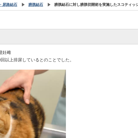
・尿路結石
膀胱結石
膀胱結石に対し膀胱切開術を実施したスコティッ
避妊雌
0回以上排尿しているとのことでした。