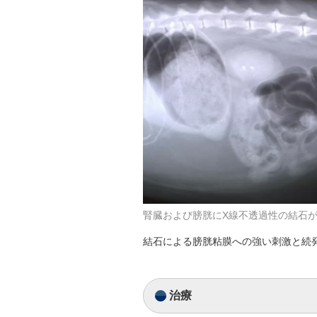
腎臓および膀胱にX線不透過性の結石
結石による膀胱粘膜への強い刺激と続
治療