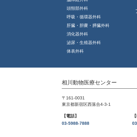
頭頸部外科
呼吸・循環器外科
肝臓・胆嚢・膵臓外科
消化器外科
泌尿・生殖器外科
体表外科
相川動物医療センター
〒161-0031
東京都新宿区西落合4-3-1
電話
03-5988-7888
03