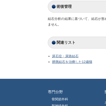
術後管理
結石分析の結果に基づいて、結石が形
ません。
関連リスト
尿石症・尿路結石
膀胱結石を治療した12歳猫
専門分野
骨関節外科
脳神経外科