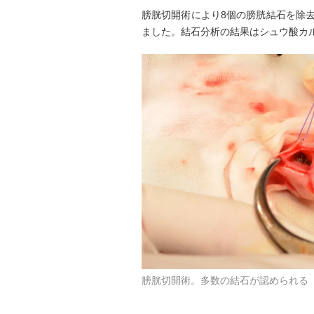
膀胱切開術により8個の膀胱結石を除
ました。結石分析の結果はシュウ酸カ
膀胱切開術。多数の結石が認められる