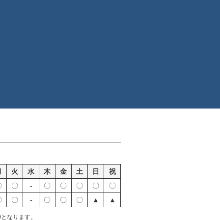
月
火
水
木
金
土
日
祝
〇
〇
-
〇
〇
〇
〇
〇
〇
〇
-
〇
〇
〇
▲
▲
00となります。