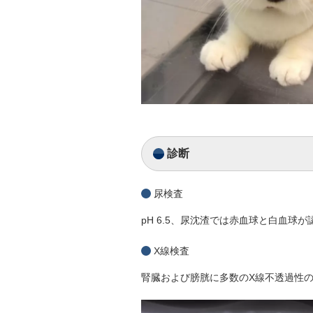
診断
尿検査
pH 6.5、尿沈渣では赤血球と白血球
X線検査
腎臓および膀胱に多数のX線不透過性