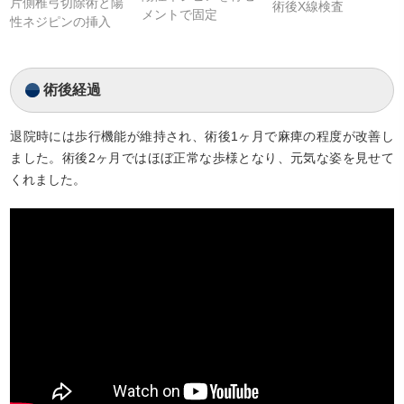
片側椎弓切除術と陽
術後X線検査
メントで固定
性ネジピンの挿入
術後経過
退院時には歩行機能が維持され、術後1ヶ月で麻痺の程度が改善し
ました。術後2ヶ月ではほぼ正常な歩様となり、元気な姿を見せて
くれました。