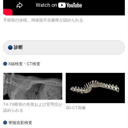
手術前の歩様。両後肢不全麻痺が認められる
診断
X線検査・CT検査
T4-T8椎骨の奇形および背弯症が
3D-CT画像
認められる
脊髄造影検査