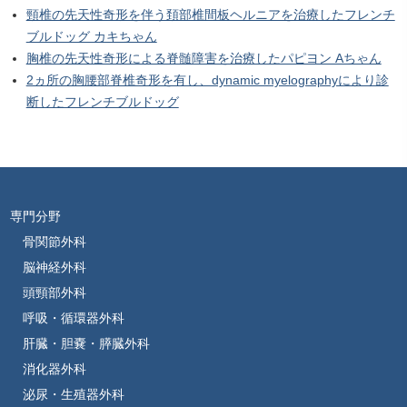
頸椎の先天性奇形を伴う頚部椎間板ヘルニアを治療したフレンチ
ブルドッグ カキちゃん
胸椎の先天性奇形による脊髄障害を治療したパピヨン Aちゃん
2ヵ所の胸腰部脊椎奇形を有し、dynamic myelographyにより診
断したフレンチブルドッグ
専門分野
骨関節外科
脳神経外科
頭頸部外科
呼吸・循環器外科
肝臓・胆嚢・膵臓外科
消化器外科
泌尿・生殖器外科