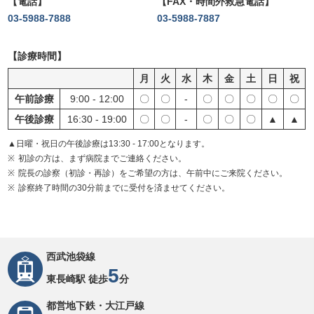
電話
FAX・時間外救急電話
03-5988-7888
03-5988-7887
診療時間
月
火
水
木
金
土
日
祝
午前診療
9:00 - 12:00
〇
〇
-
〇
〇
〇
〇
〇
午後診療
16:30 - 19:00
〇
〇
-
〇
〇
〇
▲
▲
▲日曜・祝日の午後診療は13:30 - 17:00となります。
初診の方は、まず病院までご連絡ください。
院長の診察（初診・再診）をご希望の方は、午前中にご来院ください。
診察終了時間の30分前までに受付を済ませてください。
西武池袋線
5
東長崎駅 徒歩
分
都営地下鉄・大江戸線