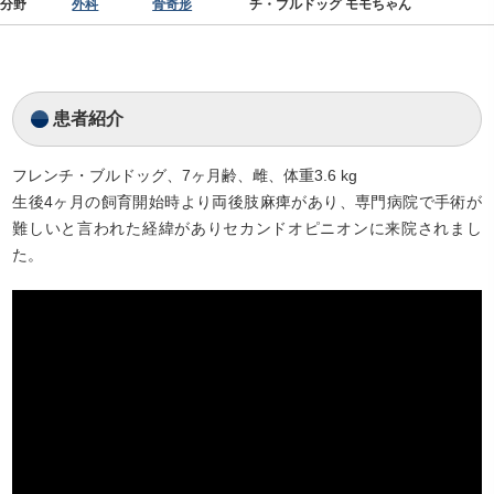
分野
外科
骨奇形
チ・ブルドッグ モモちゃん
患者紹介
フレンチ・ブルドッグ、7ヶ月齢、雌、体重3.6 kg
生後4ヶ月の飼育開始時より両後肢麻痺があり、専門病院で手術が
難しいと言われた経緯がありセカンドオピニオンに来院されまし
た。