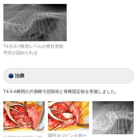
T4-5-6-7椎骨レベルの脊柱管狭
窄症が認められる
治療
T4-5-6椎間の片側椎弓切除術と脊椎固定術を実施しました。
陽性ネジピンを骨セ